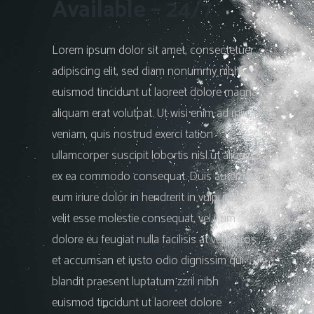
Available – 24/7
Lorem ipsum dolor sit amet, consectetuer
adipiscing elit, sed diam nonummy nibh
euismod tincidunt ut laoreet dolore magna
aliquam erat volutpat. Ut wisi enim ad minim
veniam, quis nostrud exerci tation
ullamcorper suscipit lobortis nisl ut aliquip
ex ea commodo consequat. Duis autem vel
eum iriure dolor in hendrerit in vulputate
velit esse molestie consequat, vel illum
dolore eu feugiat nulla facilisis at vero eros
et accumsan et iusto odio dignissim qui
blandit praesent luptatum zzril nibh
euismod tincidunt ut laoreet dolore