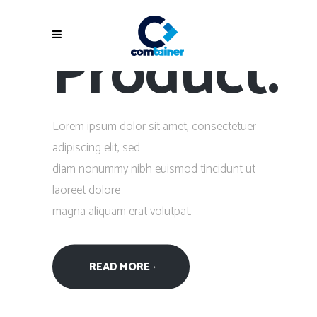
Own
Product.
Lorem ipsum dolor sit amet, consectetuer
adipiscing elit, sed
diam nonummy nibh euismod tincidunt ut
laoreet dolore
magna aliquam erat volutpat.
READ MORE