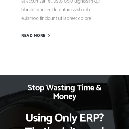
et accumsan et iusto odio dignissim qui
blandit praesent luptatum zzril nibh
euismod tincidunt ut laoreet dolore
READ MORE
Stop Wasting Time &
Money
Using Only ERP?